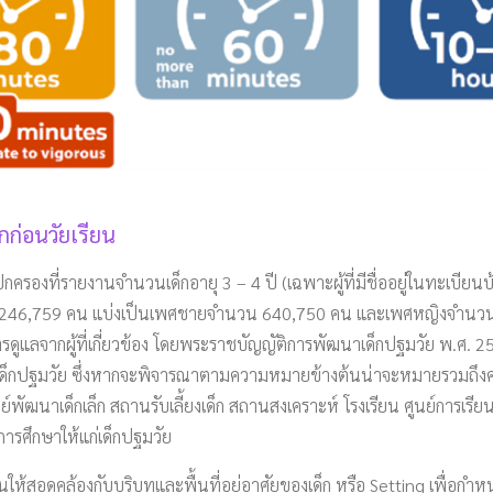
ก่อนวัยเรียน
องที่รายงานจำนวนเด็กอายุ 3 – 4 ปี (เฉพาะผู้ที่มีชื่ออยู่ในทะเบีย
น 1,246,759 คน แบ่งเป็นเพศชายจำนวน 640,750 คน และเพศหญิงจำนว
บการดูแลจากผู้ที่เกี่ยวข้อง โดยพระราชบัญญัติการพัฒนาเด็กปฐมวัย พ.ศ. 
ี้ยงดูเด็กปฐมวัย ซึ่งหากจะพิจารณาตามความหมายข้างต้นน่าจะหมายรวมถึ
นย์พัฒนาเด็กเล็ก สถานรับเลี้ยงเด็ก สถานสงเคราะห์ โรงเรียน ศูนย์การเ
ารศึกษาให้แก่เด็กปฐมวัย
นให้สอดคล้องกับบริบทและพื้นที่อยู่อาศัยของเด็ก หรือ Setting เพื่อกำหนด