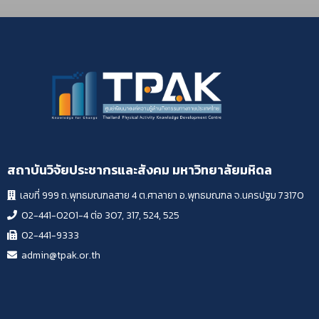
สถาบันวิจัยประชากรและสังคม มหาวิทยาลัยมหิดล
เลขที่ 999 ถ.พุทธมณฑลสาย 4 ต.ศาลายา อ.พุทธมณฑล จ.นครปฐม 73170
02-441-0201-4 ต่อ 307, 317, 524, 525
02-441-9333
admin@tpak.or.th