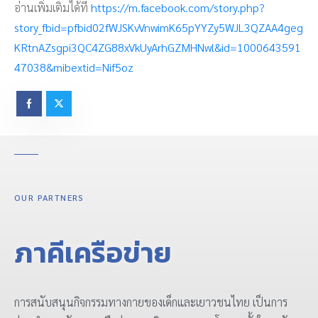
อ่านเพิ่มเติมได้ที่
https://m.facebook.com/story.php?
story_fbid=pfbid02fWJSKvVnwimK65pYYZy5WJL3QZAA4geg
KRtnAZsgpi3QC4ZG88xVkUyArhGZMHNwl&id=1000643591
47038&mibextid=Nif5oz
OUR PARTNERS
ภาคีเครือข่าย
การสนับสนุนกิจกรรมทางกายของเด็กและเยาวชนไทย เป็นการ