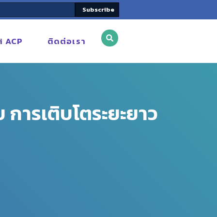
Subscribe
i ACP
ติดต่อเรา
ครบ การเติบโตระยะยาว