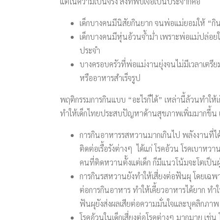
แต่ในความเป็นจริง สิ่งที่พบเจอเป็นประจำก็คือ
เด็กบางคนมีนิสัยกินยาก จนพ่อแม่ยอมให้ “กินอ
เด็กบางคนมีหุ่นอ้วนจ้ำม่ำ เพราะพ่อแม่ปล่
ประจำ
บางครอบครัวที่พ่อแม่งานยุ่งจนไม่มีเวลาเตรี
หรืออาหารสำเร็จรูป
พฤติกรรมการกินแบบ “อะไรก็ได้” เหล่านี้ล้วนทำให้เ
ทำให้เด็กไทยประสบปัญหาด้านสุขภาพเพิ่มมากขึ้น แ
การกินอาหารรสหวานมากเกินไป พลังงานที่ได้
ติดต่อเรื้อรังต่างๆ ได้แก่ โรคอ้วน โรคเบาหว
คนที่ติดหวานตั้งแต่เด็ก ก็มีแนวโน้มจะโตเป็นผ
การกินรสหวานยังทำให้เสี่ยงต่อฟันผุ โดยเฉพา
ต่อการกินอาหาร ทำให้เคี้ยวอาหารได้ยาก ทำให
ฟันผุยังส่งผลเสียต่อความมั่นใจและบุคลิกภาพ
โรคอ้วนในเด็กเสี่ยงต่อโรคต่างๆ มากมาย เช่