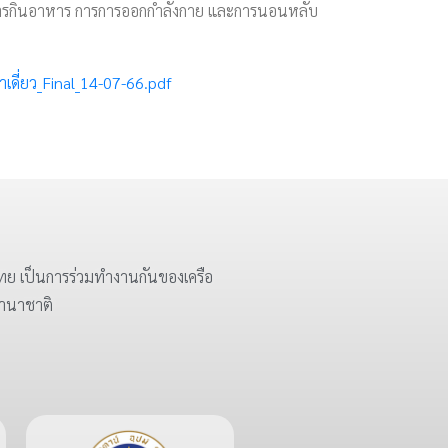
รื่องการกินอาหาร การการออกกำลังกาย และการนอนหลับ
ดี่ยว_Final_14-07-66.pdf
ย เป็นการร่วมทำงานกันของเครือ
นานาชาติ