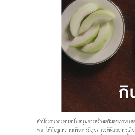
สำนักงานกองทุนสนับสนุนการสร้างเสริมสุขภาพ (สสส.
พอ’ ให้กับลูกหลานเพื่อการมีสุขภาวะที่ดีและการเติบ