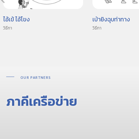
ไอ้เข้ ไอ้โขง
เป่ายิงฉุบท่าทาง
วิธีกา
วิธีกา
OUR PARTNERS
ภาคีเครือข่าย