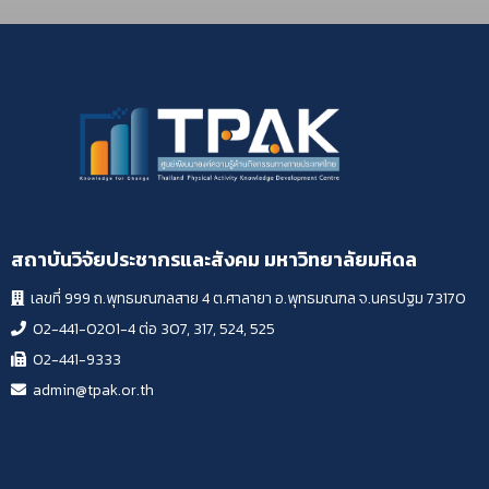
สถาบันวิจัยประชากรและสังคม มหาวิทยาลัยมหิดล
เลขที่ 999 ถ.พุทธมณฑลสาย 4 ต.ศาลายา อ.พุทธมณฑล จ.นครปฐม 73170
02-441-0201-4 ต่อ 307, 317, 524, 525
02-441-9333
admin@tpak.or.th